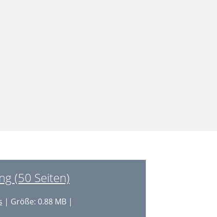
g (50 Seiten)
s
| Größe: 0.88 MB |