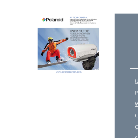
C
D
E
T
F
F
R
U
S
P
S
W
C
C
P
C
S