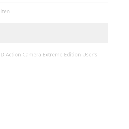
43
19
iten
45
20
45
21
46
22
48
22
HD Action Camera Extreme Edition User's
48
22
48
23
50
23
25
26
26
30