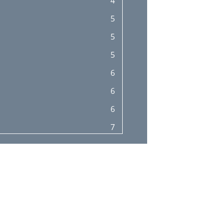
4
22
5
22
5
23
5
23
6
25
6
26
6
26
7
30
7
32
7
32
8
32
8
33
9