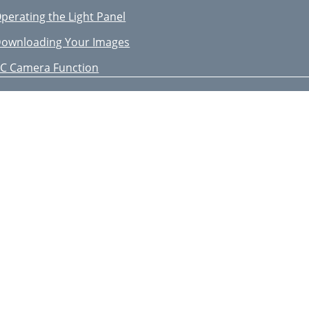
perating the Light Panel
ownloading Your Images
C Camera Function
aking Videos While Charging
V Out Function
otion Detect Monitor Mode
etting The System Parameters
erforming a System Reset
ike Mount
elmet Mount
peciﬁcations
rise Étanche