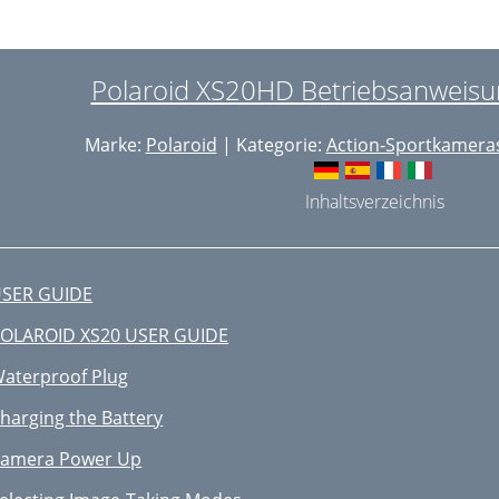
hargement de la Batterie
émarrage du Caméscope
Polaroid XS20HD Betriebsanweisun
nregistrement vidéo
Marke:
Polaroid
| Kategorie:
Action-Sportkamera
éléchargement de vos images
onction Sortie TV
Inhaltsverzeichnis
onction Caméscope PC
éinitialisation du Système
SER GUIDE
upport Vélo
OLAROID XS20 USER GUIDE
upport casque
aterproof Plug
aractéristiques
harging the Battery
OLAROID XS20 MANUALE UTENTE
amera Power Up
igillo Impermeabile