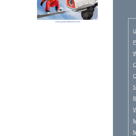
U
P
W
C
C
S
R
V
M
M