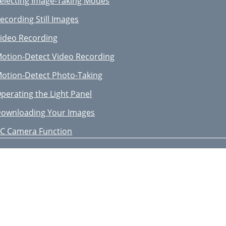
electing Image-Taking Modes
aricare la Batteria
ecording Still Images
ccendere la Fotocamera
ideo Recording
cattare fotograﬁe
otion-Detect Video Recording
egistrare video
otion-Detect Photo-Taking
caricare le Immagini
perating the Light Panel
unzione Fotocamera per PC
ownloading Your Images
unzione TV-Out
C Camera Function
aratteristiche
aking Videos While Charging
asserdichter Stopfen
V Out Function
as Auﬂaden der Batterie
otion Detect Monitor Mode
inschalten der Kamera
etting The System Parameters
ideoaufzeichnung
erforming a System Reset