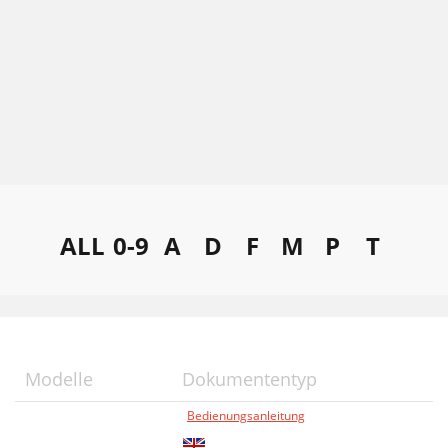
ALL
0-9
A
D
F
M
P
T
Modelle
Dokumententyp
Bedienungsanleitung