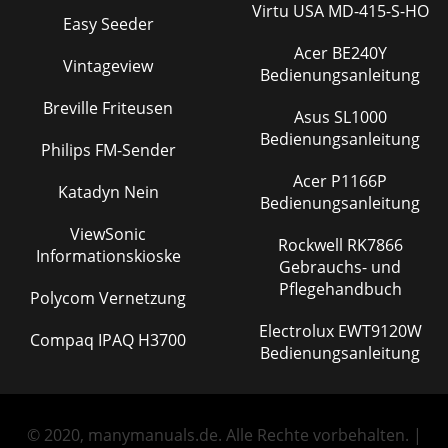
Virtu USA MD-415-S-HO
Easy Seeder
Acer BE240Y
Vintageview
Bedienungsanleitung
Breville Friteusen
Asus SL1000
Bedienungsanleitung
Philips FM-Sender
Acer P1166P
Katadyn Nein
Bedienungsanleitung
ViewSonic
Rockwell RK7866
Informationskioske
Gebrauchs- und
Pflegehandbuch
Polycom Vernetzung
Electrolux EWT9120W
Compaq IPAQ H3700
Bedienungsanleitung
© 2020, manymanuals.de. Alle Rechte vorbehalten. |